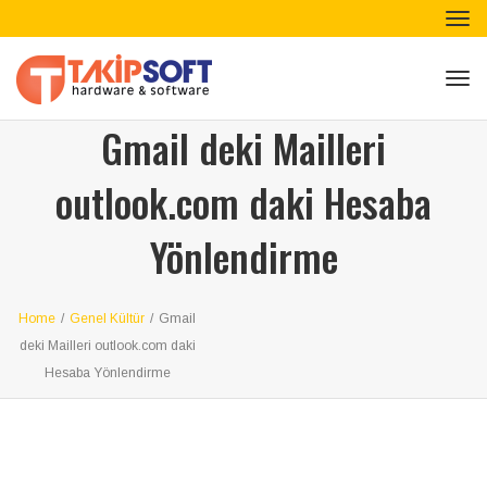
Tog
nav
Tog
nav
Gmail deki Mailleri
outlook.com daki Hesaba
Yönlendirme
Home
/
Genel Kültür
/
Gmail
deki Mailleri outlook.com daki
Hesaba Yönlendirme