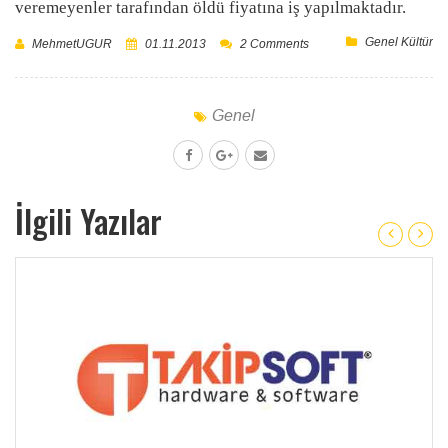
veremeyenler tarafından öldü fiyatına iş yapılmaktadır.
Genel Kültür
MehmetUGUR
01.11.2013
2 Comments
Genel
İlgili Yazılar
Gmail deki Mailleri outlook.com daki Hesaba
Yönlendirme
Arkadaşlar merhaba ilk olarak bu yazımdaki konu;
bir ihtiyacım sonucu doğmuş ve çözümü herkesin işine
yarayacağını düşündüğüm için bu...
Read more