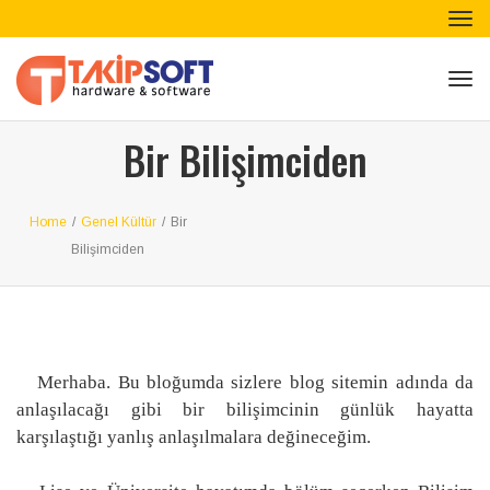
Tog
nav
Tog
nav
Bir Bilişimciden
Home
/
Genel Kültür
/
Bir
Bilişimciden
Merhaba. Bu bloğumda sizlere blog sitemin adında da
anlaşılacağı gibi bir bilişimcinin günlük hayatta
karşılaştığı yanlış anlaşılmalara değineceğim.