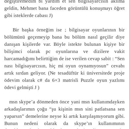
değiştiremedim bi yardım et sen bilgisayarcısın aklıma
geldin, Mehmet bana faceden görüntülü konuşmayı öğret
gibi isteklerde cabası
J
)
Bir başka örneğim ise ; bilgisayar oyunlarının bir
bölümünü geçemeyip bana bu bölüm nasıl geçilir diye
danışan kişilerde var. Böyle istekte bulunan kişiye bir
bilişimci olarak pc oyunlarına ve dizilere vakit
harcamadığımı belirttiğim de ise verilen cevap sabit : “Sen
nası bilgisayarcısın, hiç mi oyun oynamıyosun” cevabı
artık sırdan geliyor. (Ne tesadüftür ki üniversitede proje
ödevim olarak c# da 6×3 matrisli Puzzle oyun yazlımı
ödevi gelmişti
J
)
msn skype’a dönmeden önce yani msn kullanımdayken
arkadaşlarımın çoğu “şu kişinin msn sini patlatsana sen
yaparsın” demelerine neyse ki artık karşılaşmıyorum gibi.
Bunun nedeni olarak da skype’ın kullanımının