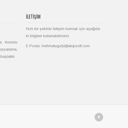
İLETIŞIM
Hızlı bir şekilde iletişim kurmak için aşağıda
ki bilgileri kullanabilirsiniz
ka Kurumu
E Posta: mehmetugur[et]takipsoft.com
Kopyalama,
aşlatılır.