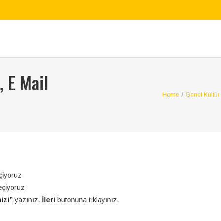
, E Mail
Home
/
Genel Kültür
çiyoruz
eçiyoruz
izi”
yazınız.
İleri
butonuna tıklayınız.