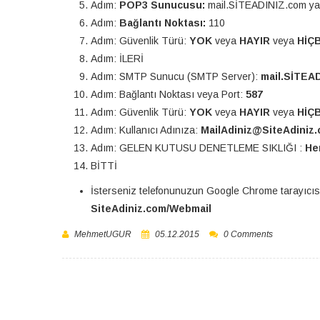
Adım:
POP3 Sunucusu:
mail.SİTEADINIZ.com yaz
Adım:
Bağlantı Noktası:
110
Adım: Güvenlik Türü:
YOK
veya
HAYIR
veya
HİÇ
Adım: İLERİ
Adım: SMTP Sunucu (SMTP Server):
mail.SİTEA
Adım: Bağlantı Noktası veya Port:
587
Adım: Güvenlik Türü:
YOK
veya
HAYIR
veya
HİÇB
Adım: Kullanıcı Adınıza:
MailAdiniz@SiteAdini
Adım: GELEN KUTUSU DENETLEME SIKLIĞI :
Her
BİTTİ
İsterseniz telefonunuzun Google Chrome tarayıcısında
SiteAdiniz.com/Webmail
MehmetUGUR
05.12.2015
0 Comments