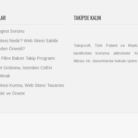
LAR
TAKIPDE KALIN
mgesi Sorunu
tesi Nedir? Web Sitesi Sahibi
Takipsoft, Türk Patent ve Mar
den Önemli?
tarafından koruma altındadır. 
 Filtre Bakım Takip Programı
iltibas vb. durumlarda hukuki işlem b
t Gridview, İstenilen Cell’in
Almak
tesi Kurma, Web Sitesi Tasarımı
ılır ve Önemi