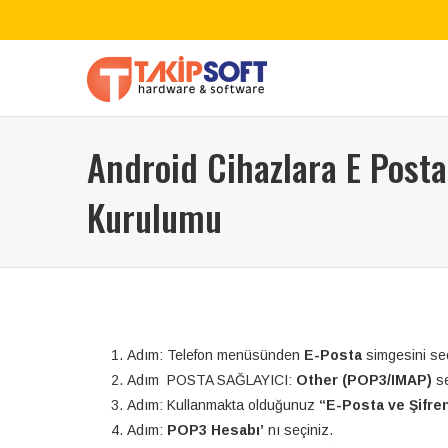
Android Cihazlara E Posta
Kurulumu
Adım: Telefon menüsünden
E-Posta
simgesini se
Adım POSTA SAĞLAYICI:
Other (POP3/IMAP)
s
Adım: Kullanmakta olduğunuz
“E-Posta ve Şifren
Adım:
POP3 Hesabı’
nı seçiniz.