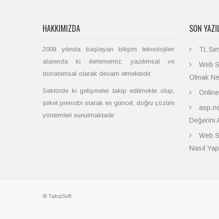
HAKKIMIZDA
SON YAZI
2008 yılında başlayan bilişim teknolojileri
TL Si
alanında ki ilerlememiz, yazılımsal ve
Web Si
donanımsal olarak devam etmektedir.
Olmak Ne
Sektörde ki gelişmeler takip edilmekte olup,
Online
şirket prensibi olarak en güncel, doğru çözüm
asp.ne
yöntemleri sunulmaktadır
Değerini 
Web Si
Nasıl Yap
© TakipSoft