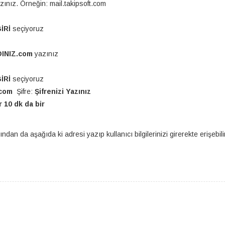
ınız. Örneğin: mail.takipsoft.com
BİRİ
seçiyoruz
DINIZ.com
yazınız
İRİ
seçiyoruz
z.com
Şifre:
Şifrenizi Yazınız
 10 dk da bir
n da aşağıda ki adresi yazıp kullanıcı bilgilerinizi girerekte erişebili